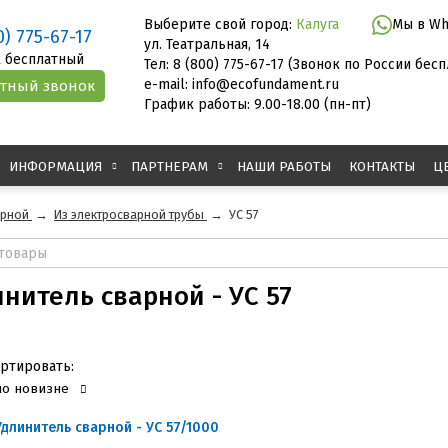
Выберите свой город:
Калуга
Мы в Wh
0) 775-67-17
ул. Театральная, 14
 бесплатный
Тел: 8 (800) 775-67-17 (Звонок по России бес
e-mail: info@ecofundament.ru
График работы: 9.00-18.00 (пн-пт)
ИНФОРМАЦИЯ
ПАРТНЕРАМ
НАШИ РАБОТЫ
КОНТАКТЫ
Ц
арной
→
Из электросварной трубы
→
УС 57
нитель сварной - УС 57
ртировать:
по новизне
Удлинитель сварной - УС 57/1000