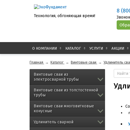
8 (80
Технология, обгоняющая время!
Звонок
О КОМПАНИИ
КАТАЛОГ
УСЛУГИ
АКЦИИ
Главная
→
Каталог
→
Винтовые сваи
→
Удлинитель св
Винтовые сваи из
электросварной трубы
Удли
Винтовые сваи из толстостенной
трубы
Винтовые сваи многовитковые
Со
конусные
Удлинитель сварной