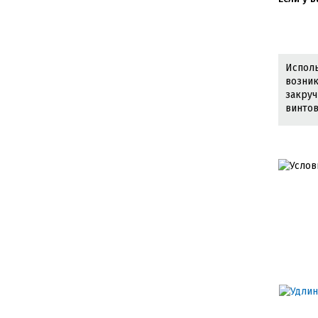
Исполь
возник
закруч
винтов