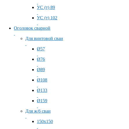
УС (т) 89
УС (т) 102
Оголовок сварной
Для винтовой сваи
Ø57
Ø76
Ø89
Ø108
Ø133
Ø159
Для ж/б сваи
150x150