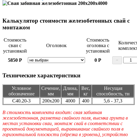
Калькулятор стоимости железобетонных свай с
монтажом
Стоимость
Стоимость
Количес
сваи с
Оголовок
оголовка с
комплек
установкой
установкой
5850
Р
0
Р
−
Технические характеристики
Условное
Сечение,
Длина,
Вес,
Несущая
обозначение
мм
мм
кг
способность, тн
С40.20-3
200х200
4000
400
5,6 - 37,3
В стоимость комплекта входит: свая забивная
железобетонная, разметка свайного поля, выемка грунта в
местах установки сваи, монтаж свай в соответствии с
проектной документацией, выравнивание свайного поля в
горизонтальной плоскости (обрезка в уровень), устройство