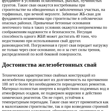
фундамент в условиях ослабленных, рыхлых, пучинистых
грунтов. Такие сваи окажутся востребованы при
строительстве на обводненных и заболоченных участках, на
торфяниках, при вечной мерзлоте. Забивные ЖБ-сваи для
фундамента незаменимы при строительстве в сейсмически
опасных районах. Привычные бетонные основания
ленточного типа в таких условиях окажутся неприемлемы по
соображениям надежности и безопасности. Несущая
способность одного ЖБИ может достигать 40 тонн, что
недостижимо при использовании свай других
разновидностей. Погруженная в грунт свая передает нагрузку
не только через свое основание, но и за счет силы трения,
распределенной по всей боковой поверхности.
Достоинства железобетонных свай
Технические характеристики свайных конструкций из
железобетона предполагают их долговечность на протяжении
100 лет и более без необходимости периодических ремонтов.
Материал полностью инертен к воздействию подземных вод и
атмосферных осадков, не подвержен коррозии и действию
химических реагентов. Он не горит, устойчив к
температурным перепадам. Такие сваи могут применяться как
в малоэтажном строительстве, так и при возведении строений
промышленного назначения, общественных, спортивных и