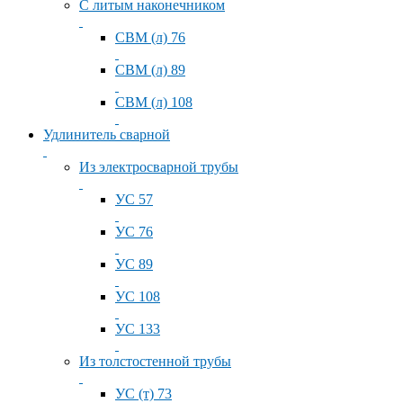
С литым наконечником
СВМ (л) 76
СВМ (л) 89
СВМ (л) 108
Удлинитель сварной
Из электросварной трубы
УС 57
УС 76
УС 89
УС 108
УС 133
Из толстостенной трубы
УС (т) 73