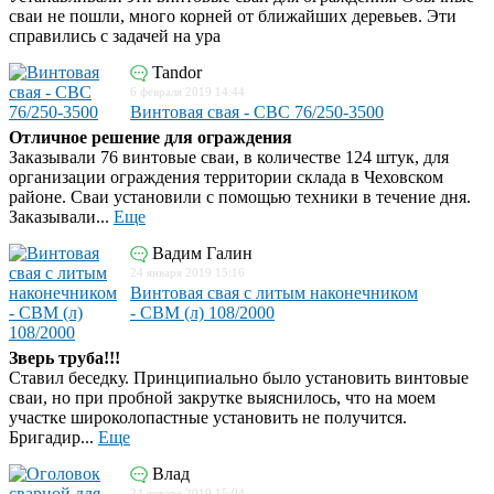
сваи не пошли, много корней от ближайших деревьев. Эти
справились с задачей на ура
Tandor
6 февраля 2019 14:44
Винтовая свая - СВС 76/250-3500
Отличное решение для ограждения
Заказывали 76 винтовые сваи, в количестве 124 штук, для
организации ограждения территории склада в Чеховском
районе. Сваи установили с помощью техники в течение дня.
Заказывали...
Еще
Вадим Галин
24 января 2019 15:16
Винтовая свая с литым наконечником
- СВМ (л) 108/2000
Зверь труба!!!
Ставил беседку. Принципиально было установить винтовые
сваи, но при пробной закрутке выяснилось, что на моем
участке широколопастные установить не получится.
Бригадир...
Еще
Влад
24 января 2019 15:04