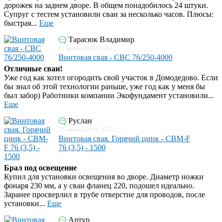
дорожек на заднем дворе. В общем понадобилось 24 штуки.
Супруг с тестем установили сваи за несколько часов. Плюсы:
быстрая...
Еще
Тарасюк Владимир
17 января 2019 11:26
Винтовая свая - СВС 76/250-4000
Отличные сваи!
Уже год как хотел огородить свой участок в Домодедово. Если
бы знал об этой технологии раньше, уже год как у меня бы
был забор) Работники компании Экофундамент установили...
Еще
Руслан
23 октября 2018 16:25
Винтовая свая. Горячий цинк - СВМ-F
76 (3,5) - 1500
Брал под освещение
Купил для установки освещения во дворе. Диаметр ножки
фонаря 230 мм, а у сваи фланец 220, подошел идеально.
Заранее просверлил в трубе отверстие для проводов, после
установки...
Еще
Артур