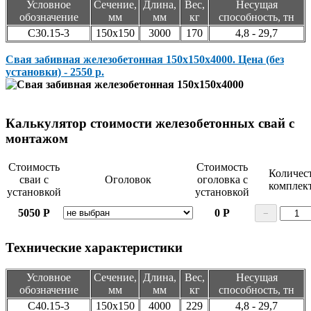
Условное
Сечение,
Длина,
Вес,
Несущая
обозначение
мм
мм
кг
способность, тн
С30.15-3
150х150
3000
170
4,8 - 29,7
Свая забивная железобетонная 150х150х4000. Цена (без
установки) - 2550 р.
Калькулятор стоимости железобетонных свай с
монтажом
Стоимость
Стоимость
Количес
сваи с
Оголовок
оголовка с
комплек
установкой
установкой
5050
Р
0
Р
−
Технические характеристики
Условное
Сечение,
Длина,
Вес,
Несущая
обозначение
мм
мм
кг
способность, тн
С40.15-3
150х150
4000
229
4,8 - 29,7