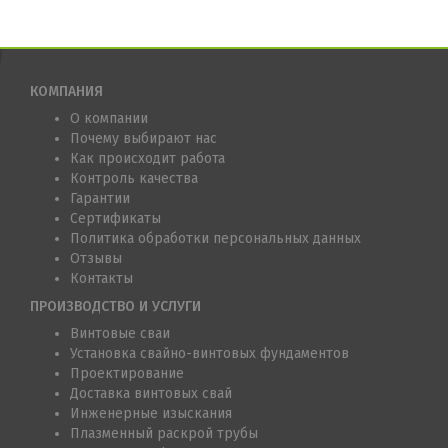
КОМПАНИЯ
О компании
Почему выбирают нас
Как происходит работа
Контроль качества
Гарантии
Сертификаты
Политика обработки персональных данных
Отзывы
Контакты
ПРОИЗВОДСТВО И УСЛУГИ
Винтовые сваи
Установка свайно-винтовых фундаментов
Проектирование
Доставка винтовых свай
Инженерные изыскания
Плазменный раскрой трубы