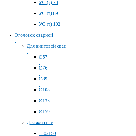
УС (т) 73
УС (т) 89
УС (т) 102
Оголовок сварной
Для винтовой сваи
Ø57
Ø76
Ø89
Ø108
Ø133
Ø159
Для ж/б сваи
150x150