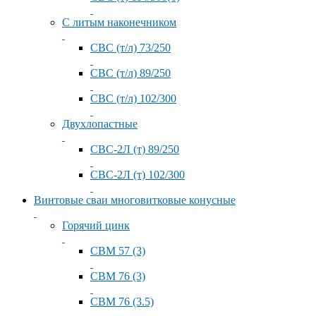
С литым наконечником
СВС (т/л) 73/250
СВС (т/л) 89/250
СВС (т/л) 102/300
Двухлопастные
СВС-2Л (т) 89/250
СВС-2Л (т) 102/300
Винтовые сваи многовитковые конусные
Горячий цинк
СВМ 57 (3)
СВМ 76 (3)
СВМ 76 (3.5)