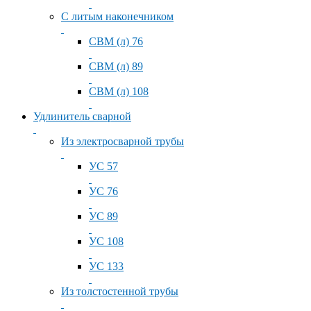
С литым наконечником
СВМ (л) 76
СВМ (л) 89
СВМ (л) 108
Удлинитель сварной
Из электросварной трубы
УС 57
УС 76
УС 89
УС 108
УС 133
Из толстостенной трубы