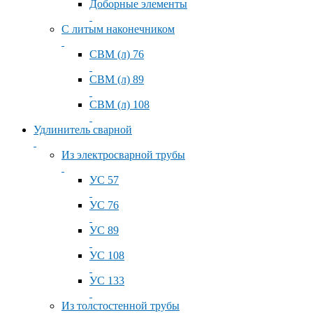
Доборные элементы
С литым наконечником
СВМ (л) 76
СВМ (л) 89
СВМ (л) 108
Удлинитель сварной
Из электросварной трубы
УС 57
УС 76
УС 89
УС 108
УС 133
Из толстостенной трубы