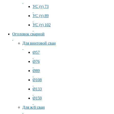
УС (т) 73
УС (т) 89
УС (т) 102
Оголовок сварной
Для винтовой сваи
Ø57
Ø76
Ø89
Ø108
Ø133
Ø159
Для ж/б сваи