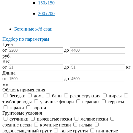
150x150
200x200
Бетонные ж/б сваи
Подбор по параметрам
Цена
от
до
руб.
Вес
от
до
кг
Длина
от
до
мм
Область применения
беседки
дома
бани
реконструкция
пирсы
трубопроводы
уличные фонари
веранды
террасы
гаражи
ворота
Грунтовые условия
суглинки
пылеватые пески
мелкие пески
средние пески
крупные пески
галька
водонасыщенный грунт
талые грунты
глинистые