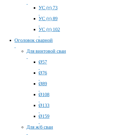
УС (т) 73
УС (т) 89
УС (т) 102
Оголовок сварной
Для винтовой сваи
Ø57
Ø76
Ø89
Ø108
Ø133
Ø159
Для ж/б сваи