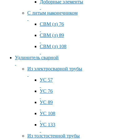
Доборные элементы
С литым наконечником
СВМ (л) 76
СВМ (л) 89
СВМ (л) 108
Удлинитель сварной
Из электросварной трубы
УС 57
УС 76
УС 89
УС 108
УС 133
Из толстостенной трубы