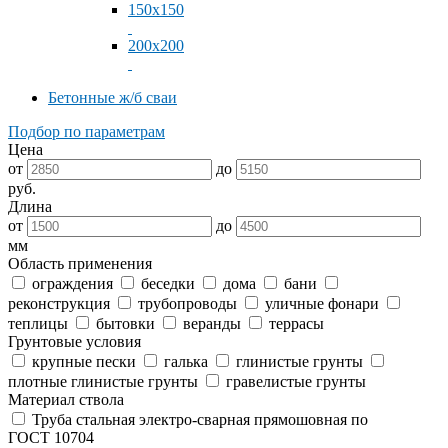
150x150
200x200
Бетонные ж/б сваи
Подбор по параметрам
Цена
от
до
руб.
Длина
от
до
мм
Область применения
ограждения
беседки
дома
бани
реконструкция
трубопроводы
уличные фонари
теплицы
бытовки
веранды
террасы
Грунтовые условия
крупные пески
галька
глинистые грунты
плотные глинистые грунты
гравелистые грунты
Материал ствола
Труба стальная электро-сварная прямошовная по
ГОСТ 10704