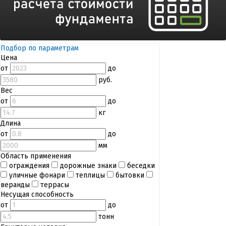
Подбор по параметрам
Цена
от
до
руб.
Вес
от
до
кг
Длина
от
до
мм
Область применения
ограждения
дорожные знаки
беседки
уличные фонари
теплицы
бытовки
веранды
террасы
Несущая способность
от
до
тонн