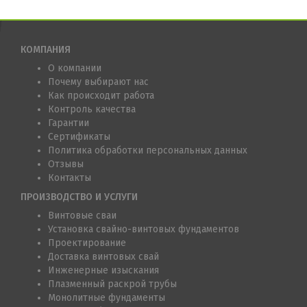
КОМПАНИЯ
О компании
Почему выбирают нас
Как происходит работа
Контроль качества
Гарантии
Сертификаты
Политика обработки персональных данных
Отзывы
Контакты
ПРОИЗВОДСТВО И УСЛУГИ
Винтовые сваи
Установка свайно-винтовых фундаментов
Проектирование
Доставка винтовых свай
Инженерные изыскания
Плазменный раскрой трубы
Монолитные фундаменты