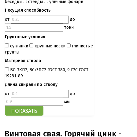
беседки
стенды
уличные фонари
Несущая способность
от
до
тонн
Грунтовые условия
суглинки
крупные пески
глинистые
грунты
Материал ствола
ВСт3КП2, ВСт3ПС2 ГОСТ 380, 9 Г2С ГОСТ
19281-89
Длина спирали по стволу
от
до
мм
Винтовая свая. Горячий цинк -