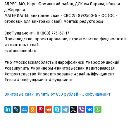
АДРЕС: МО, Наро-Фоминский район, ДСК им.Ларина, вблизи
д.Жёрдочи
МАТЕРИАЛЫ: винтовые сваи - СВС 2Л 89/2500-6 + ОС (ОС -
оголовки для винтовых свай), монтаж редуктором
ЭкоФундамент - 8 (800) 775-67-17
Производство, проектирование, строительство фундаментов
из винтовых свай
ecofundament.ru
#мо #московскаяобласть #нарофоминск #нарофоминский
#сваикупить #криннеры #винтовыесваи #винтоваясвая
#строительство #проектирование #свайныйфундамент
#сваи #экофундамент #фундамент
Винтовые сваи. Купить от 850 рублей - Экофундамент