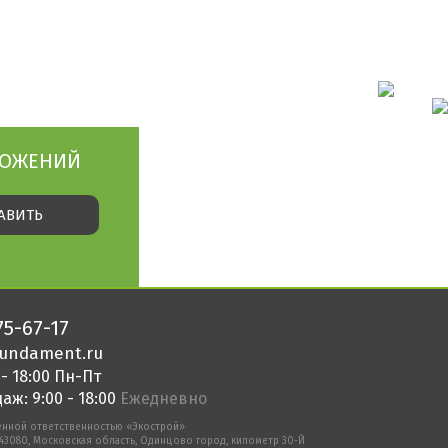
ЛОЖЕНИЙ
75-67-17
fundament.ru
 - 18:00 Пн-Пт
аж: 9:00 - 18:00
Ежедневно
енной ответственностью «Экострой»
143080, Московская область, Одинцово город, километр 30-Й