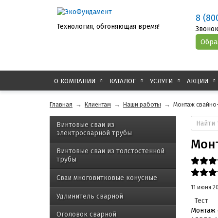
8 (80
Технология, обгоняющая время!
Звонок
О КОМПАНИИ
КАТАЛОГ
УСЛУГИ
АКЦИИ
Главная
→
Клиентам
→
Наши работы
→
Монтаж свайно-
Винтовые сваи из
электросварной трубы
Монт
Винтовые сваи из толстостенной
трубы
Сваи многовитковые конусные
11 июня 2
Удлинитель сварной
Тест
Монтаж 
Оголовок сварной