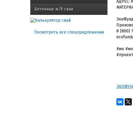
АДРЕС: 
МАТЕРИА
Бетонные ж/б сваи
ЭкоФун
Произво
8 (800) 
Посмотреть все спецпредложения
ecofund
#мо #мо
#проект
ЭКОФУН