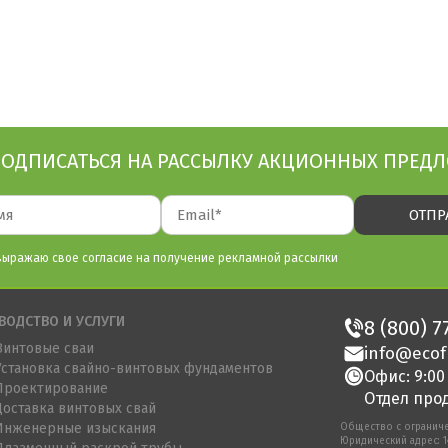
ОДПИСАТЬСЯ НА РАССЫЛКУ АКЦИОННЫХ ПРЕД
выражаю свое согласие на получение рекламной рассылки
ВОДСТВО И УСЛУГИ
8 (800) 7
Винтовые сваи
info@eco
Установка свайно-винтовых фундаментов
Офис: 9:00
Проектирование
Отдел прод
Доставка винтовых свай
Инженерные изыскания
Общество с огранич
Юридический адрес: 