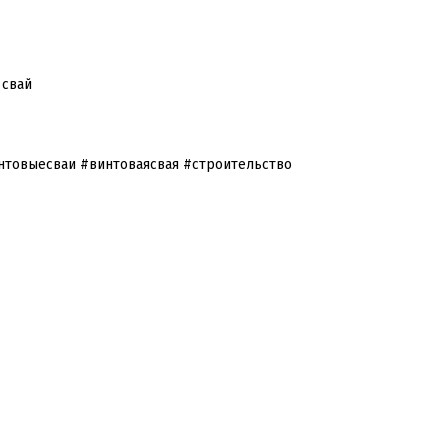
 свай
нтовыесваи #винтоваясвая #строительство