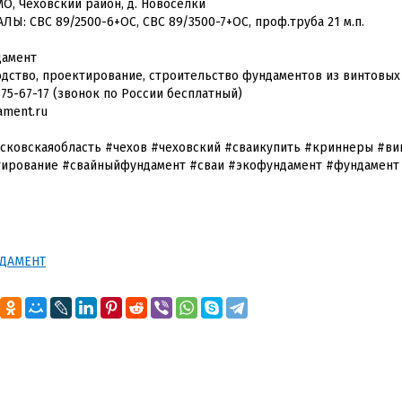
МО, Чеховский район, д. Новоселки
ЛЫ: СВС 89/2500-6+ОС, СВС 89/3500-7+ОС, проф.труба 21 м.п.
дамент
дство, проектирование, строительство фундаментов из винтовых
775-67-17 (звонок по России бесплатный)
ament.ru
сковскаяобласть #чехов #чеховский #сваикупить #криннеры #ви
ирование #свайныйфундамент #сваи #экофундамент #фундамент
ДАМЕНТ